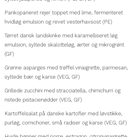
Pankopaneret rejer toppet med lime, fermenteret
hvidløg emulsion og revet vesterhavsost (PE)
Tørret dansk landskinke med karamelliseret løg
emulsion, syltede skalotteløg, ærter og mikrogrønt
(GF)
Grønne asparges med trøffel vinaigrette, parmesan,
syltede bær og karse (VEG, GF)
Grillede zucchini med stracciatella, chimichurri og
ristede pistacienødder (VEG, GF)
Kartoffelsalat på danske kartofler med løvstikke,
purløg, cornichoner, små radiser og karse (VEG, GF)
Hvide bønner med porre, estragon, citronvinaigrette