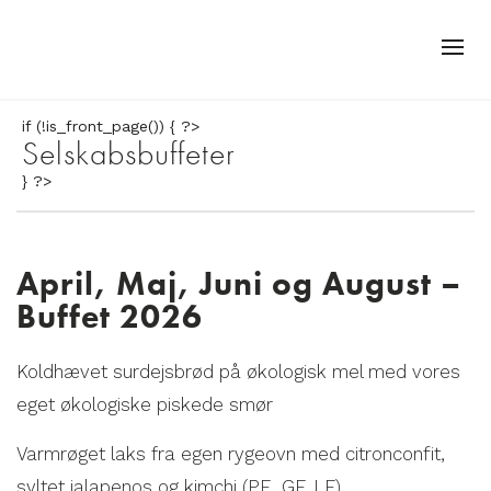
if (!is_front_page()) { ?>
Selskabsbuffeter
} ?>
April, Maj, Juni og August –
Buffet 2026
Koldhævet surdejsbrød på økologisk mel med vores
eget økologiske piskede smør
Varmrøget laks fra egen rygeovn med citronconfit,
syltet jalapenos og kimchi (PE, GF, LF)