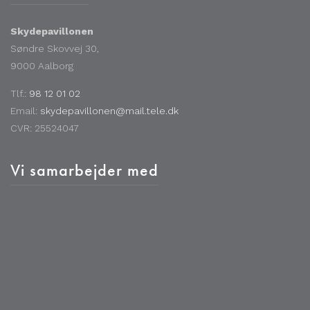
Skydepavillonen
Søndre Skovvej 30,
9000 Aalborg
Tlf.:
98 12 01 02
Email:
skydepavillonen@mail.tele.dk
CVR: 25524047
Vi samarbejder med