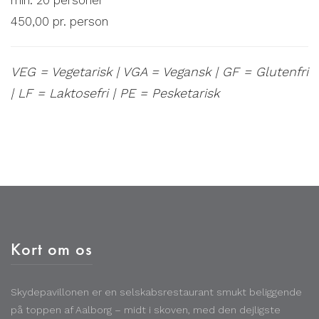
min. 20 personer
450,00 pr. person
VEG = Vegetarisk | VGA = Vegansk | GF = Glutenfri
| LF = Laktosefri | PE = Pesketarisk
Kort om os
Skydepavillonen er en selskabsrestaurant smukt beliggende
på toppen af Aalborg – midt i skoven, med den dejligste